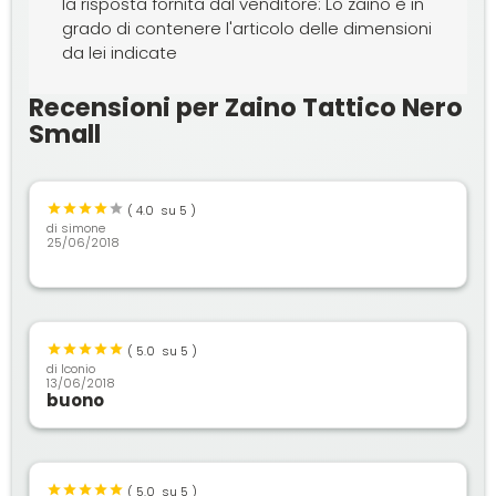
la risposta fornita dal venditore: Lo zaino è in
grado di contenere l'articolo delle dimensioni
da lei indicate
Recensioni per Zaino Tattico Nero
Small
(
4.0
su 5 )
di
simone
25/06/2018
(
5.0
su 5 )
di
Iconio
13/06/2018
buono
(
5.0
su 5 )