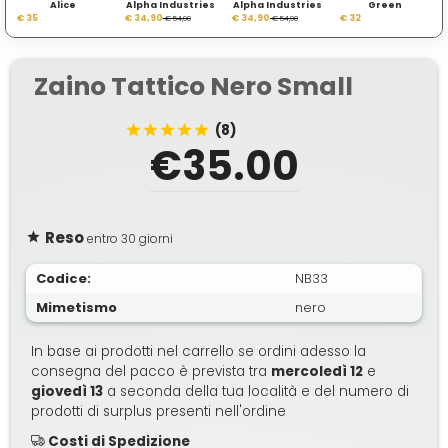
Alice
Alpha Industries
Alpha Industries
Green
€ 35
€ 34,90
€ 34,90
€ 32
€ 54,90
€ 54,90
Zaino Tattico Nero Small
(8)
€35.00
Reso
entro 30 giorni
Codice:
NB33
Mimetismo
nero
In base ai prodotti nel carrello se ordini adesso la
consegna del pacco è prevista tra
mercoledì 12
e
giovedì 13
a seconda della tua località e del numero di
prodotti di surplus presenti nell'ordine
Costi di Spedizione