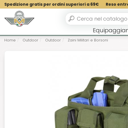
Spedizione gratis per ordini superiori a 69€
Reso entr
Equipaggia
Home
Outdoor
Outdoor
Zaini Militari e Borsoni