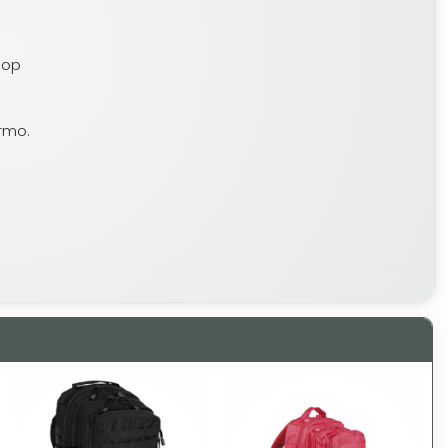
oop
rmo.