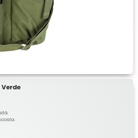
6 Verde
ità.
scosta.