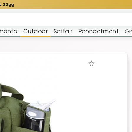
o 30gg
mento
Outdoor
Softair
Reenactment
Gi