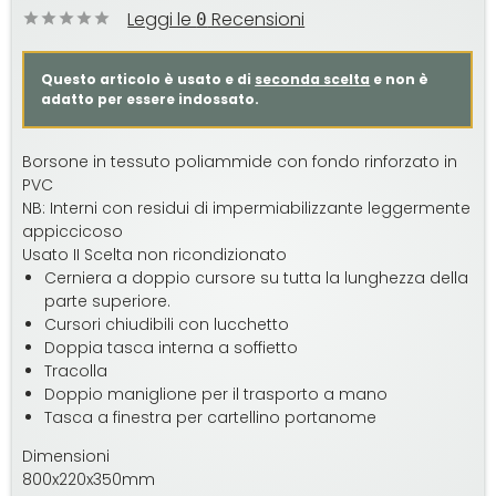
Leggi le
Recensioni
0
Questo articolo è usato e di
seconda scelta
e non è
adatto per essere indossato.
Borsone in tessuto poliammide con fondo rinforzato in
PVC
NB: Interni con residui di impermiabilizzante leggermente
appiccicoso
Usato II Scelta non ricondizionato
Cerniera a doppio cursore su tutta la lunghezza della
parte superiore.
Cursori chiudibili con lucchetto
Doppia tasca interna a soffietto
Tracolla
Doppio maniglione per il trasporto a mano
Tasca a finestra per cartellino portanome
Dimensioni
800x220x350mm