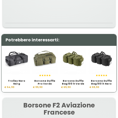
Potrebbero interessarti:
Trolley Nero
Borsone Duffle
Borsone Duffle
Borsone Duffle
Nerg
Pro Verde
Bag 100 lt Verde
Bag 100 lt Nero
€ 64,90
€ 99,90
€ 69,90
€ 69,90
Borsone F2 Aviazione
Francese