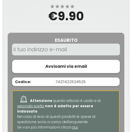
€9.90
ESAURITO
Avvisami via email
Codice:
7437422524525
Attenzione
questo articolo è usato e di
seconda scelta
non è adatto per essere
indossato
.
Nel caso di reso di questi prodotti le spese di
spedizione sono a carico dell'acquirente.
Se vuoi più informazioni clicca
qui
.