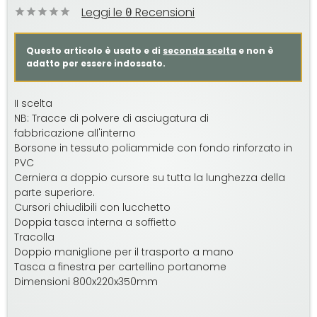
Leggi le
Recensioni
0
Questo articolo è usato e di
seconda scelta
e non è
adatto per essere indossato.
II scelta
NB: Tracce di polvere di asciugatura di
fabbricazione all'interno
Borsone in tessuto poliammide con fondo rinforzato in
PVC
Cerniera a doppio cursore su tutta la lunghezza della
parte superiore.
Cursori chiudibili con lucchetto
Doppia tasca interna a soffietto
Tracolla
Doppio maniglione per il trasporto a mano
Tasca a finestra per cartellino portanome
Dimensioni 800x220x350mm