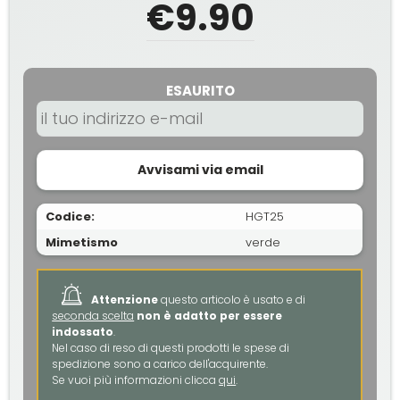
€9.90
ESAURITO
Avvisami via email
Codice:
HGT25
Mimetismo
verde
Attenzione
questo articolo è usato e di
seconda scelta
non è adatto per essere
indossato
.
Nel caso di reso di questi prodotti le spese di
spedizione sono a carico dell'acquirente.
Se vuoi più informazioni clicca
qui
.