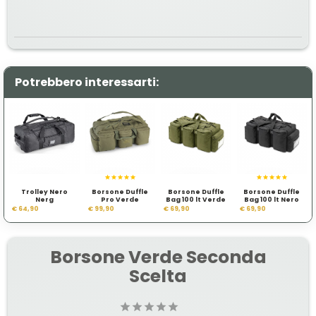
Potrebbero interessarti:
Trolley Nero
Borsone Duffle
Borsone Duffle
Borsone Duffle
Nerg
Pro Verde
Bag 100 lt Verde
Bag 100 lt Nero
€ 64,90
€ 99,90
€ 69,90
€ 69,90
Borsone Verde Seconda
Scelta