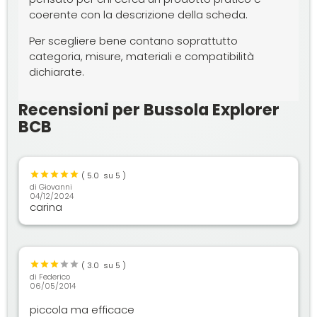
coerente con la descrizione della scheda.
Per scegliere bene contano soprattutto
categoria, misure, materiali e compatibilità
dichiarate.
Recensioni per Bussola Explorer
BCB
(
5.0
su 5 )
di
Giovanni
04/12/2024
carina
(
3.0
su 5 )
di
Federico
06/05/2014
piccola ma efficace