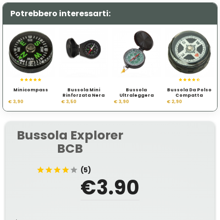
Potrebbero interessarti:
Minicompass
Bussola Mini
Bussola
Bussola Da Polso
Rinforzata Nera
Ultraleggera
Compatta
€ 3,90
€ 3,50
€ 3,90
€ 2,90
Bussola Explorer
BCB
(5)
€3.90