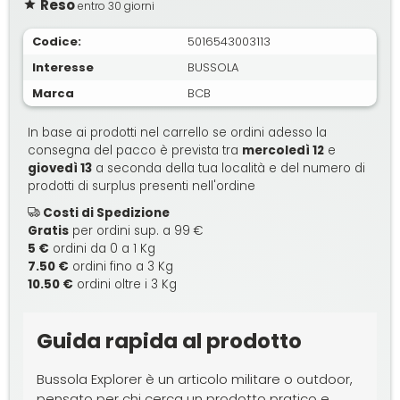
Reso
entro 30 giorni
Codice:
5016543003113
Interesse
BUSSOLA
Marca
BCB
In base ai prodotti nel carrello se ordini adesso la
consegna del pacco è prevista tra
mercoledì 12
e
giovedì 13
a seconda della tua località e del numero di
prodotti di surplus presenti nell'ordine
Costi di Spedizione
Gratis
per ordini sup. a 99 €
5 €
ordini da 0 a 1 Kg
7.50 €
ordini fino a 3 Kg
10.50 €
ordini oltre i 3 Kg
Guida rapida al prodotto
Bussola Explorer è un articolo militare o outdoor,
pensato per chi cerca un prodotto pratico e