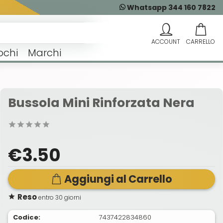
Whatsapp 344 160 7822
ochi
Marchi
Bussola Mini Rinforzata Nera
€3.50
Aggiungi al Carrello
Reso
entro 30 giorni
Codice:
7437422834860