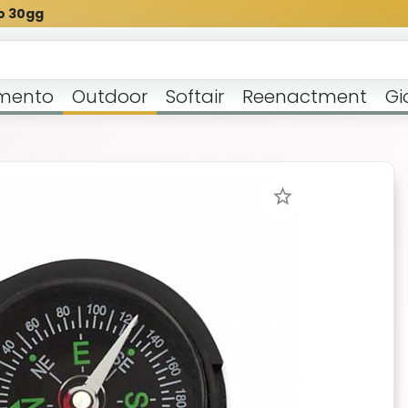
o 30gg
mento
Outdoor
Softair
Reenactment
Gi