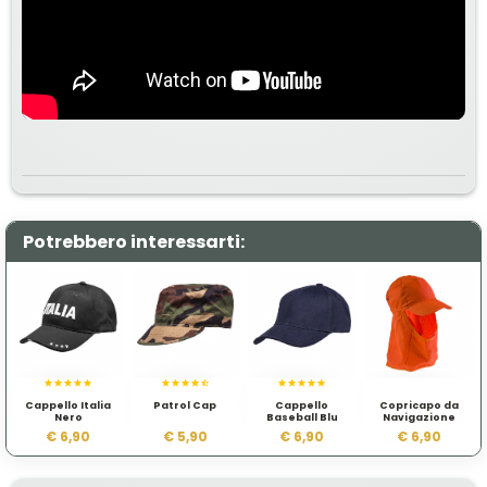
Potrebbero interessarti:
Cappello Italia
Patrol Cap
Cappello
Copricapo da
Nero
Baseball Blu
Navigazione
scuro Marina
Marina Militare
€ 6,90
€ 5,90
€ 6,90
€ 6,90