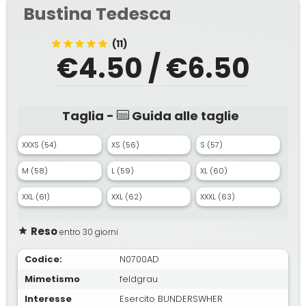
Bustina Tedesca
(11)
€4.50 / €6.50
Taglia -
Guida alle taglie
XXXS (54)
XS (56)
S (57)
M (58)
L (59)
XL (60)
XXL (61)
XXL (62)
XXXL (63)
Reso
entro 30 giorni
Codice:
N0700AD
Mimetismo
feldgrau
Interesse
Esercito BUNDERSWHER