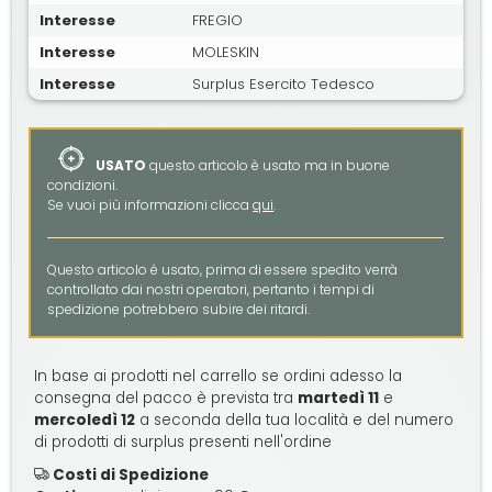
Interesse
FREGIO
Interesse
MOLESKIN
Interesse
Surplus Esercito Tedesco
USATO
questo articolo è usato ma in buone
condizioni.
Se vuoi più informazioni clicca
qui
.
Questo articolo é usato, prima di essere spedito verrà
controllato dai nostri operatori, pertanto i tempi di
spedizione potrebbero subire dei ritardi.
In base ai prodotti nel carrello se ordini adesso la
consegna del pacco è prevista tra
martedì 11
e
mercoledì 12
a seconda della tua località e del numero
di prodotti di surplus presenti nell'ordine
Costi di Spedizione