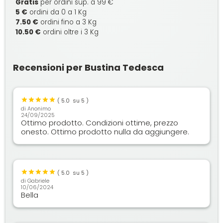
Gratis
per ordini sup. a 99 €
5 €
ordini da 0 a 1 Kg
7.50 €
ordini fino a 3 Kg
10.50 €
ordini oltre i 3 Kg
Recensioni per Bustina Tedesca
(
5.0
su 5 )
di
Anonimo
24/09/2025
Ottimo prodotto. Condizioni ottime, prezzo
onesto. Ottimo prodotto nulla da aggiungere.
(
5.0
su 5 )
di
Gabriele
10/06/2024
Bella