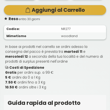
Aggiungi al Carrello
Reso
entro 30 giorni
Codice:
NR277
Mimetismo
woodland
In base ai prodotti nel carrello se ordini adesso la
consegna del pacco è prevista tra
martedì 11
e
mercoledì 12
a seconda della tua località e del numero di
prodotti di surplus presenti nell'ordine
Costi di Spedizione
Gratis
per ordini sup. a 99 €
5 €
ordini da 0 a 1 Kg
7.50 €
ordini fino a 3 Kg
10.50 €
ordini oltre i 3 Kg
Guida rapida al prodotto