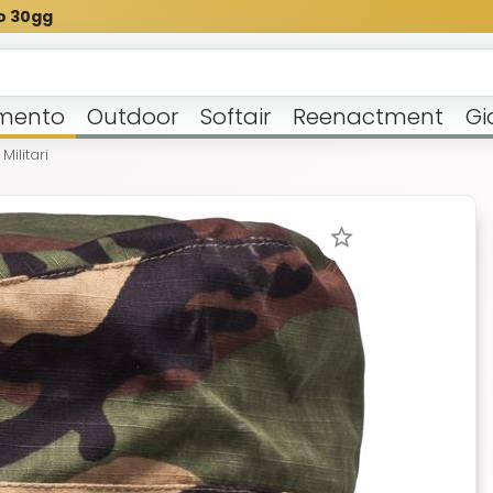
o 30gg
mento
Outdoor
Softair
Reenactment
Gi
Militari