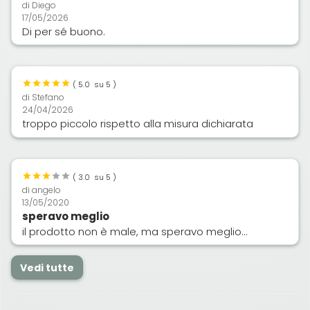
di
Diego
17/05/2026
Di per sé buono.
(
5.0
su 5 )
di
Stefano
24/04/2026
troppo piccolo rispetto alla misura dichiarata
(
3.0
su 5 )
di
angelo
13/05/2020
speravo meglio
il prodotto non è male, ma speravo meglio...
Vedi tutte