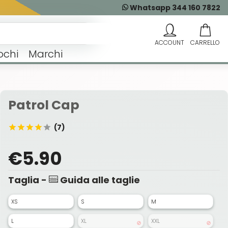
Whatsapp 344 160 7822
ochi
Marchi
Patrol Cap
(7)
€5.90
Taglia -
Guida alle taglie
XS
S
M
L
XL
XXL