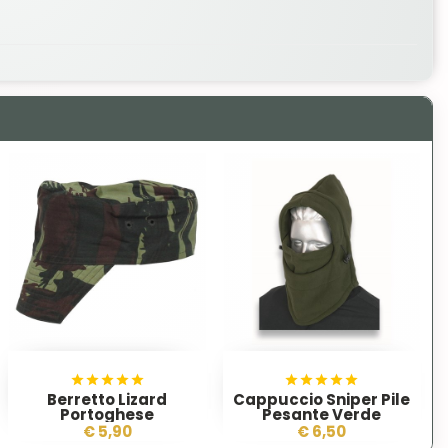
Berretto Lizard
Cappuccio Sniper Pile
Portoghese
Pesante Verde
€ 5,90
€ 6,50