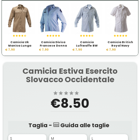
Camicia Uk
Camicia Divisa
Camicia
Camicia British
Manica Lunga
Francese Donna
Luftwaffe BW
Royal Navy
Khaki
€ 7,90
€ 7,90
€ 7,90
€ 7,90
Camicia Estiva Esercito
Slovacco Occidentale
€8.50
Taglia -
Guida alle taglie
S
M
L