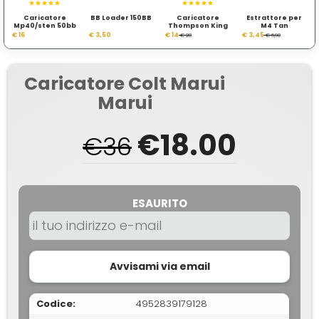
Caricatore
BB Loader 150BB
Caricatore
Estrattore per
Mp40/sten 50bb
Thompson King
M4 Tan
Arms
€ 16
€ 3,50
€ 14
€ 3,45
€ 28
€ 6,90
Caricatore Colt Marui
Marui
€18.00
€36
ESAURITO
Avvisami via email
Codice:
4952839179128