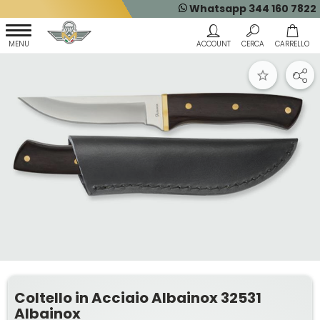
Whatsapp 344 160 7822
Coltello in Acciaio Albainox 32531
Albainox