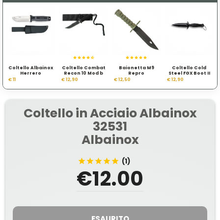
Coltello Albainox
Coltello Combat
Baionetta M9
Coltello Cold
Herrero
Recon 10 Mod b
Repro
Steel FGX Boot II
92FBB
€ 11
€ 12,90
€ 12,50
€ 12,90
Coltello in Acciaio Albainox
32531
Albainox
(1)
€12.00
ESAURITO