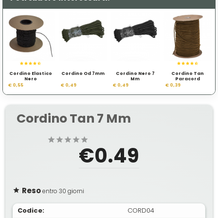
Cordino Elastico
Cordino Od 7mm
Cordino Nero 7
Cordino Tan
Nero
Mm
Paracord
€ 0,55
€ 0,49
€ 0,49
€ 0,39
Cordino Tan 7 Mm
€0.49
Reso
entro 30 giorni
Codice:
CORD04