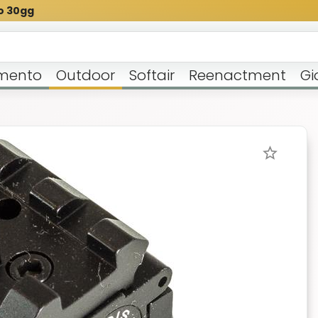
o 30gg
mento
Outdoor
Softair
Reenactment
Gi