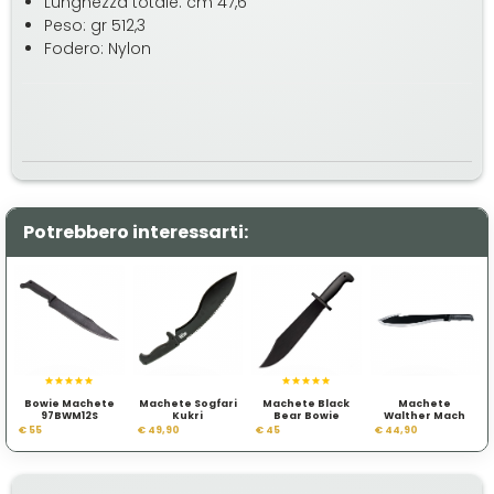
Lunghezza totale: cm 47,6
Peso: gr 512,3
Fodero: Nylon
Potrebbero interessarti:
Bowie Machete
Machete Sogfari
Machete Black
Machete
97BWM12S
Kukri
Bear Bowie
Walther Mach
Clampack
Tac 1
€ 55
€ 49,90
€ 45
€ 44,90