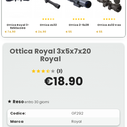
Ottica Royal 3-
Ottica 4x32
Ottica 2-6x28
Ottica 4x32 Irao
9X50AOGD
€ 74,90
€ 24,90
€ 55
€ 55
Ottica Royal 3x5x7x20
Royal
(3)
€18.90
Reso
entro 30 giorni
Codice:
GF292
Marca
Royal