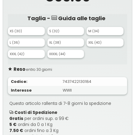
Taglia -
Guida alle taglie
XS (30)
S (32)
M (34)
L (36)
XL (38)
XXL (40)
XXXL (42)
XXXXL (44)
Reso
entro 30 giorni
Codice:
7437422130184
Interesse
WWII
Questo articolo rallenta di 7-8 giorni la spedizione
Costi di Spedizione
Gratis
per ordini sup. a 99 €
5 €
ordini da 0 a 1 Kg
7.50 €
ordini fino a 3 Kg