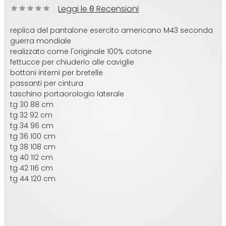
Leggi le
Recensioni
0
replica del pantalone esercito americano M43 seconda
guerra mondiale
realizzato come l'originale 100% cotone
fettucce per chiuderlo alle caviglie
bottoni interni per bretelle
passanti per cintura
taschino portaorologio laterale
tg 30 88 cm
tg 32 92 cm
tg 34 96 cm
tg 36 100 cm
tg 38 108 cm
tg 40 112 cm
tg 42 116 cm
tg 44 120 cm