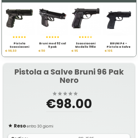
Pistola
Bruni mod 92 cal
Scacciacani
BRUNI P4 –
Scacciacani
9 pak
Modello 1984
Pistola a Salve
G.m.l.
Calibro 9 mm
€ 98,50
€ 110
€ 95
€ 105
Nera
Pistola a Salve Bruni 96 Pak
Nero
€98.00
Reso
entro 30 giorni