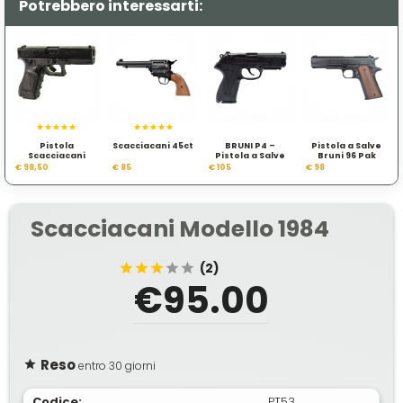
Potrebbero interessarti:
Pistola
Scacciacani 45ct
BRUNI P4 –
Pistola a Salve
Scacciacani
Pistola a Salve
Bruni 96 Pak
G.m.l.
Calibro 9 mm
Nero
€ 98,50
€ 85
€ 105
€ 98
Nera
Scacciacani Modello 1984
(2)
€95.00
Reso
entro 30 giorni
Codice:
PT53