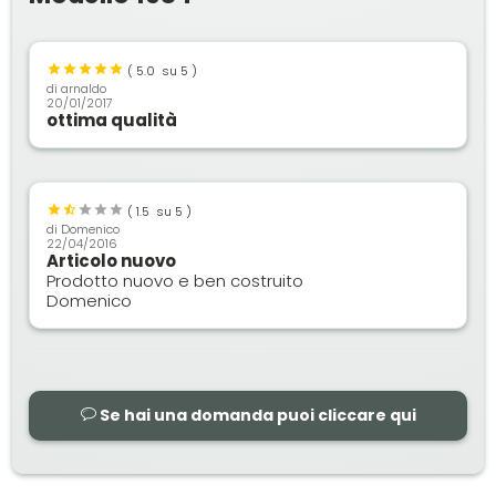
(
5.0
su 5 )
di
arnaldo
20/01/2017
ottima qualità
(
1.5
su 5 )
di
Domenico
22/04/2016
Articolo nuovo
Prodotto nuovo e ben costruito
Domenico
Se hai una domanda puoi cliccare qui