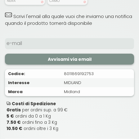
NERA
CAMO
Scrivi l'email alla quale vuoi che inviamo una notifica
quando il prodotto tornerà disponibile
Avvisami via email
Codice:
8011869192753
Interesse
MIDLAND
Marca
Midland
Costi di Spedizione
Gratis
per ordini sup. a 99 €
5 €
ordini da 0 a 1 Kg
7.50 €
ordini fino a 3 Kg
10.50 €
ordini oltre i 3 Kg