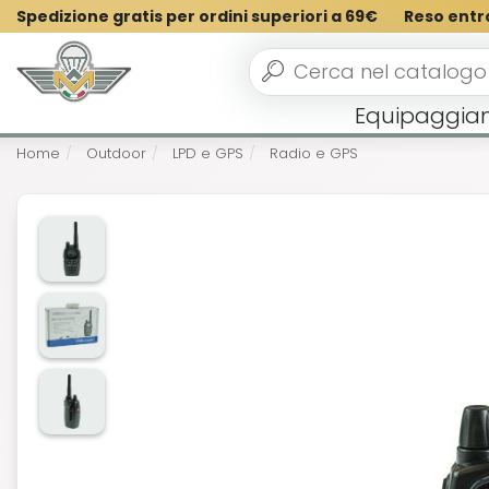
Spedizione gratis per ordini superiori a 69€
Reso entr
Equipaggia
Home
Outdoor
LPD e GPS
Radio e GPS