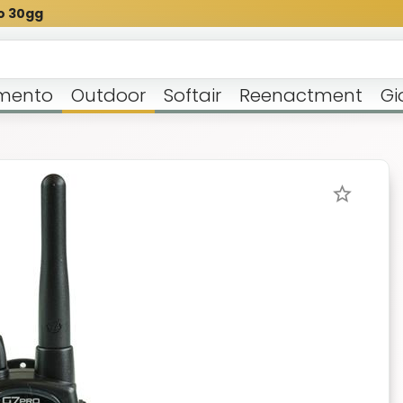
o 30gg
mento
Outdoor
Softair
Reenactment
Gi