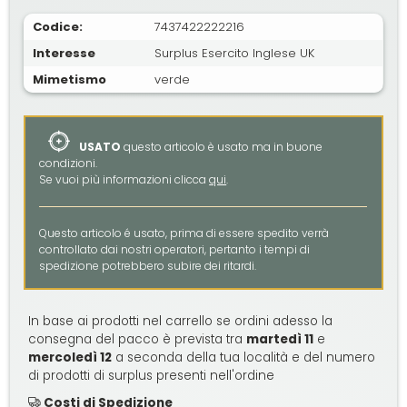
Codice:
7437422222216
Interesse
Surplus Esercito Inglese UK
Mimetismo
verde
USATO
questo articolo è usato ma in buone
condizioni.
Se vuoi più informazioni clicca
qui
.
Questo articolo é usato, prima di essere spedito verrà
controllato dai nostri operatori, pertanto i tempi di
spedizione potrebbero subire dei ritardi.
In base ai prodotti nel carrello se ordini adesso la
consegna del pacco è prevista tra
martedì 11
e
mercoledì 12
a seconda della tua località e del numero
di prodotti di surplus presenti nell'ordine
Costi di Spedizione