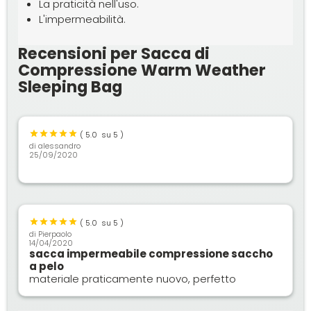
La praticità nell'uso.
L'impermeabilità.
Recensioni per Sacca di
Compressione Warm Weather
Sleeping Bag
(
5.0
su 5 )
di
alessandro
25/09/2020
(
5.0
su 5 )
di
Pierpaolo
14/04/2020
sacca impermeabile compressione saccho
a pelo
materiale praticamente nuovo, perfetto