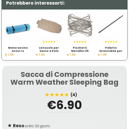
Potrebbero interessarti:
Materassino
Lenzuolo per
Picchetti
Paletto
Azzurro
Sacco a Pelo
Metallici 30
Estensibile per
Protezione
Esercito Inglese
pezzi
Tende
€ 7,50
€ 7,50
€ 7,50
€ 7,90
Civile Italiana
Sacca di Compressione
Warm Weather Sleeping Bag
(4)
€6.90
Reso
entro 30 giorni