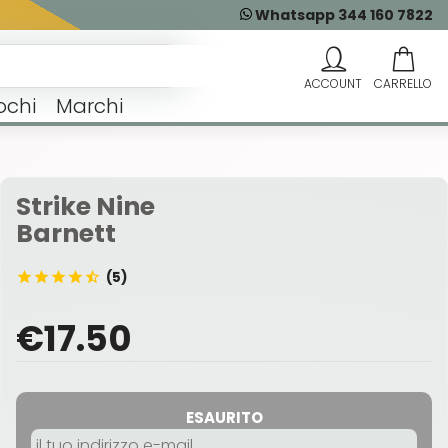
Whatsapp 344 160 7822
ochi
Marchi
Strike Nine
Barnett
(5)
€17.50
ESAURITO