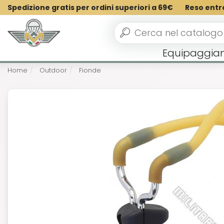
Spedizione gratis per ordini superiori a 69€
Reso entr
Equipaggia
Home
Outdoor
Fionde