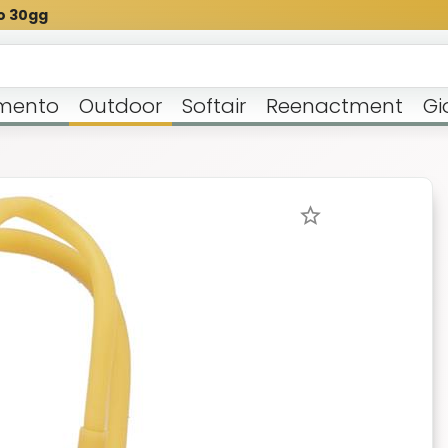
o 30gg
mento
Outdoor
Softair
Reenactment
Gi