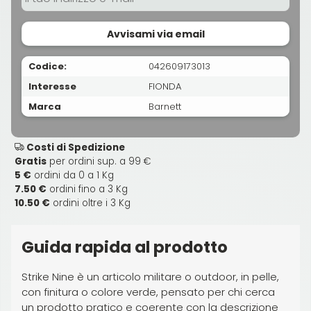
Avvisami via email
Codice:
042609173013
Interesse
FIONDA
Marca
Barnett
Costi di Spedizione
Gratis
per ordini sup. a 99 €
5 €
ordini da 0 a 1 Kg
7.50 €
ordini fino a 3 Kg
10.50 €
ordini oltre i 3 Kg
Guida rapida al prodotto
Strike Nine è un articolo militare o outdoor, in pelle,
con finitura o colore verde, pensato per chi cerca
un prodotto pratico e coerente con la descrizione