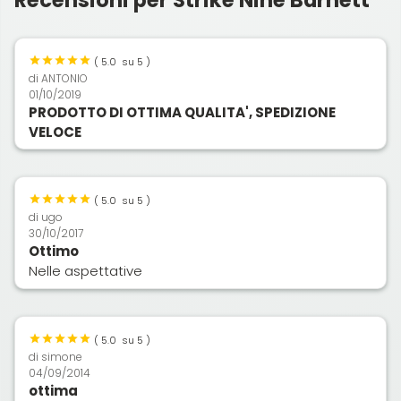
(
5.0
su 5 )
di
ANTONIO
01/10/2019
PRODOTTO DI OTTIMA QUALITA', SPEDIZIONE
VELOCE
(
5.0
su 5 )
di
ugo
30/10/2017
Ottimo
Nelle aspettative
(
5.0
su 5 )
di
simone
04/09/2014
ottima