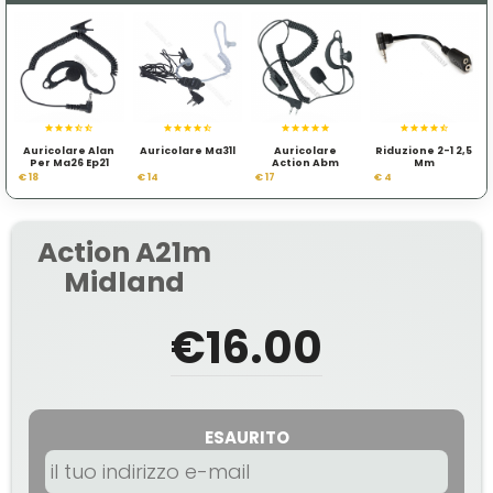
Auricolare Alan
Auricolare Ma31l
Auricolare
Riduzione 2-1 2,5
Per Ma26 Ep21
Action Abm
Mm
€ 18
€ 14
€ 17
€ 4
Action A21m
Midland
€16.00
ESAURITO