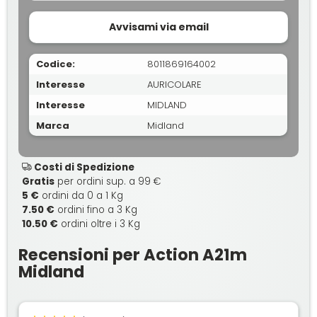
Avvisami via email
Codice:
8011869164002
Interesse
AURICOLARE
Interesse
MIDLAND
Marca
Midland
Costi di Spedizione
Gratis
per ordini sup. a 99 €
5 €
ordini da 0 a 1 Kg
7.50 €
ordini fino a 3 Kg
10.50 €
ordini oltre i 3 Kg
Recensioni per Action A21m
Midland