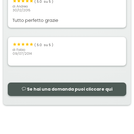
(
5.0
su 5 )
di
Andrea
30/12/2015
Tutto perfetto grazie
(
5.0
su 5 )
di
Fabio
09/07/2014
Se hai una domanda puoi cliccare qui