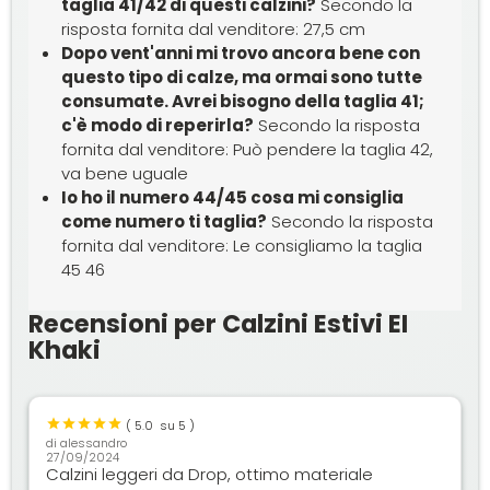
taglia 41/42 di questi calzini?
Secondo la
risposta fornita dal venditore: 27,5 cm
Dopo vent'anni mi trovo ancora bene con
questo tipo di calze, ma ormai sono tutte
consumate. Avrei bisogno della taglia 41;
c'è modo di reperirla?
Secondo la risposta
fornita dal venditore: Può pendere la taglia 42,
va bene uguale
Io ho il numero 44/45 cosa mi consiglia
come numero ti taglia?
Secondo la risposta
fornita dal venditore: Le consigliamo la taglia
45 46
Recensioni per Calzini Estivi EI
Khaki
(
5.0
su 5 )
di
alessandro
27/09/2024
Calzini leggeri da Drop, ottimo materiale