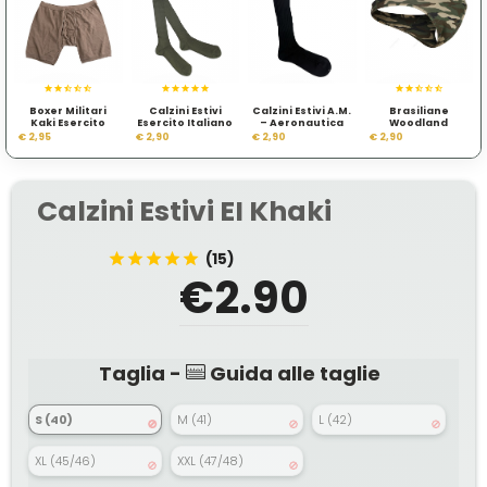
Boxer Militari
Calzini Estivi
Calzini Estivi A.M.
Brasiliane
Kaki Esercito
Esercito Italiano
– Aeronautica
Woodland
Tedesco
Verdi
Militare Italiana
€ 2,95
€ 2,90
€ 2,90
€ 2,90
Calzini Estivi EI Khaki
(15)
€2.90
Taglia -
Guida alle taglie
S (40)
M (41)
L (42)
XL (45/46)
XXL (47/48)