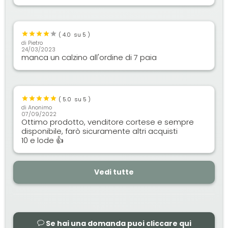
(
4.0
su 5 )
di
Pietro
24/03/2023
manca un calzino all'ordine di 7 paia
(
5.0
su 5 )
di
Anonimo
07/09/2022
Ottimo prodotto, venditore cortese e sempre
disponibile, farò sicuramente altri acquisti
10 e lode 👍
Vedi tutte
Se hai una domanda puoi cliccare qui