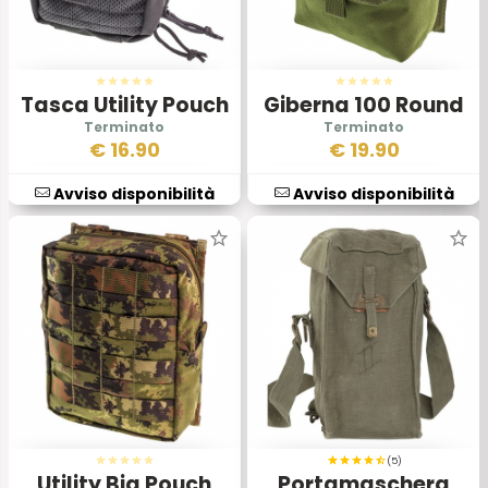
Tasca Utility Pouch
Giberna 100 Round
Nera
Minimi Pouch
€
16.90
€
19.90
Avviso disponibilità
Avviso disponibilità
(5)
Utility Big Pouch
Portamaschera