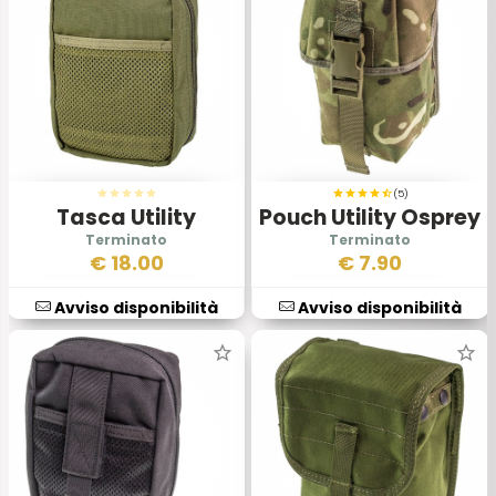
(5)
Tasca Utility
Pouch Utility Osprey
Ripstop Verde
MkIVA
€
18.00
€
7.90
Avviso disponibilità
Avviso disponibilità