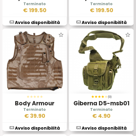
Set Nero
Set Tan
€
199.50
€
199.50
Avviso disponibilità
Avviso disponibilità
(9)
Body Armour
Giberna D5-msb01
Osprey Combat
Verde Od
€
39.90
€
4.90
Esercito Inglese
Avviso disponibilità
Avviso disponibilità