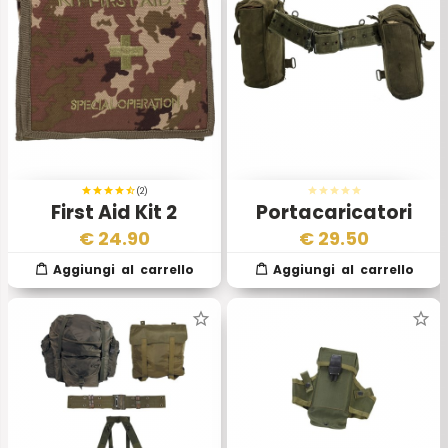
(2)
First Aid Kit 2
Portacaricatori
Originale Inglese
€
24.90
€
29.50
con Cinturone