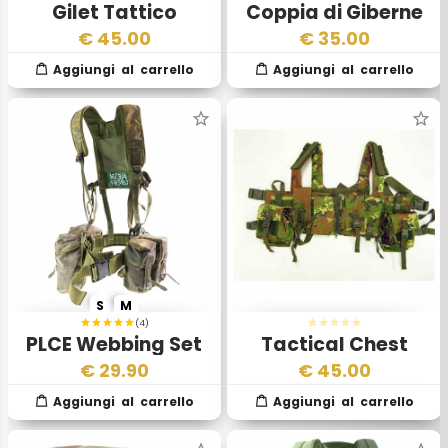
Gilet Tattico
Coppia di Giberne
Woodland Esercito
Inglesi Pattern 37
€
45.00
€
35.00
Turco Originale – Ex
Dotazione
S
M
(4)
PLCE Webbing Set
Tactical Chest
DPM
Vegetato
€
29.90
€
45.00