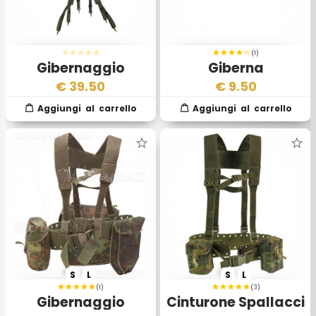
(1)
Gibernaggio
Giberna
Completo Esercito
Portacaricatori
€
39.50
€
9.50
Austriaco
Esercito Americano
S
L
S
L
(1)
(3)
Gibernaggio
Cinturone Spallacci