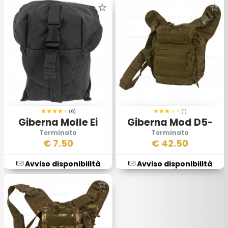
(6)
(1)
Giberna Molle Ei
Giberna Mod D5-
Nera II
msb05 Od
€
7.50
€
42.50
Avviso disponibilità
Avviso disponibilità