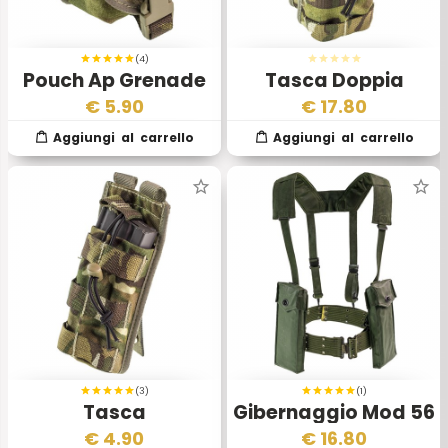
(4)
Pouch Ap Grenade
Tasca Doppia
MTP
Portacaricatori
€
5.90
€
17.80
Osprey MkIV
(3)
(1)
Tasca
Gibernaggio Mod 56
Portacaricatori
Esercito Belga
€
4.90
€
16.80