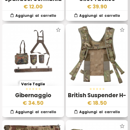
Ovest
Originale ACR MNS
€
12.00
€
39.90
2000 SPM Liberec
Varie Taglie
Gibernaggio
British Suspender H-
Originale Flecktarn
Type Esercito
€
34.50
€
18.50
Esercito Tedesco
Inglese anni 2000