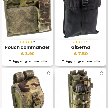
(2)
(1)
Pouch commander
Giberna
Mtp Osprey MkIV
Rettangolare EI
€
8.90
€
7.50
Nera