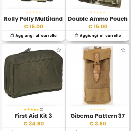
Rolly Polly Multiland
Double Ammo Pouch
II
Multiland II
€
15.00
€
15.00
(2)
First Aid Kit 3
Giberna Pattern 37
Esercito Italiano
€
34.90
€
3.90