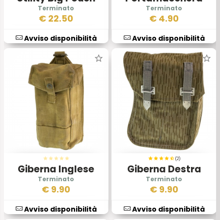
Vegetata II
Antigas Belga
€
22.50
€
4.90
Avviso disponibilità
Avviso disponibilità
(2)
Giberna Inglese
Giberna Destra
Pattern 37
Portacaricatori Ak
€
9.90
€
9.90
Avviso disponibilità
Avviso disponibilità