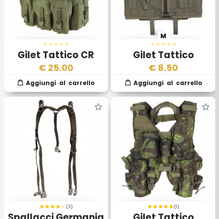
M
Gilet Tattico CR
Gilet Tattico
Chest Right Verde
Austriaco
€
25.00
€
8.50
(3)
(1)
Spallacci Germania
Gilet Tattico