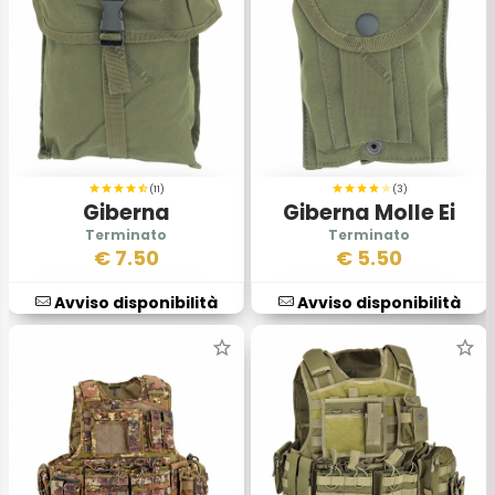
(11)
(3)
Giberna
Giberna Molle Ei
Rettangolare Ei
Verde
€
7.50
€
5.50
Avviso disponibilità
Avviso disponibilità