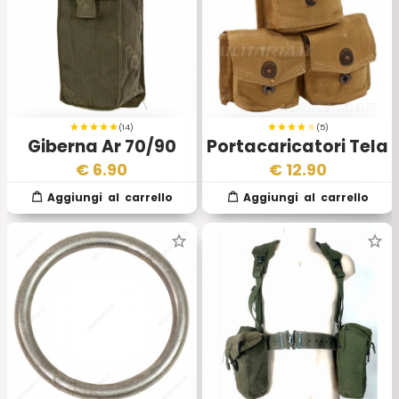
(14)
(5)
Giberna Ar 70/90
Portacaricatori Tela
Mills
€
6.90
€
12.90