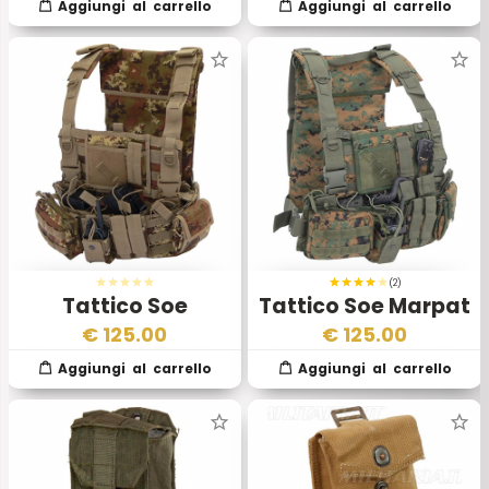
(2)
Tattico Soe
Tattico Soe Marpat
Vegetato
€
125.00
€
125.00