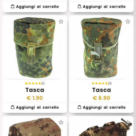
Osprey MkIV 2
(1)
(2)
Tasca
Tasca
Portaborraccia
Portaborraccia
€
1.90
€
6.90
Flecktarn II Scelta
Flecktarn Nuova