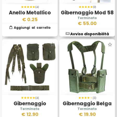
(4)
(2)
Anello Metallico
Gibernaggio Mod 58
Esercito Inglese
€
0.25
€
55.00
Avviso disponibilità
(4)
(3)
Gibernaggio
Gibernaggio Belga
Completo Originale
Mod 56
€
12.90
€
19.90
Esercito Svedese