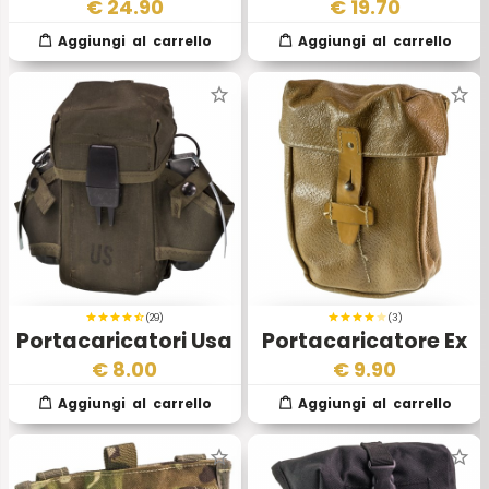
Flecktarn Originale
con Portacaricatori
€
24.90
€
19.70
BW
G3A3
(29)
(3)
Portacaricatori Usa
Portacaricatore Ex
Esercito Ceco VZ58
€
8.00
€
9.90
AK