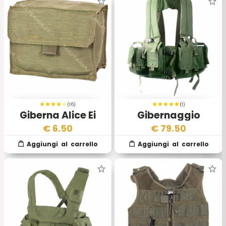
(16)
(1)
Giberna Alice Ei
Gibernaggio
Esercito Israeliano
€
6.50
€
79.50