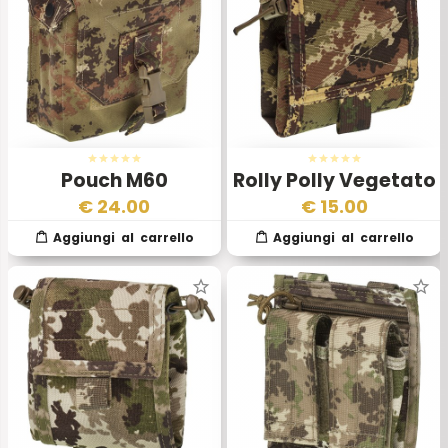
Pouch M60
Rolly Polly Vegetato
Vegetato II
II
€
24.00
€
15.00